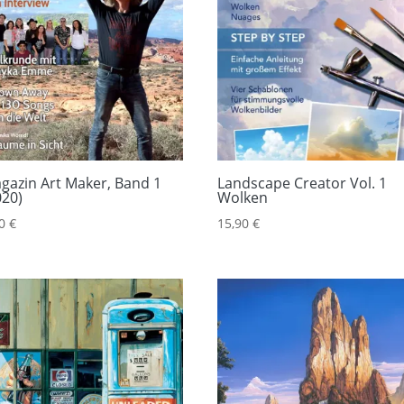
gazin Art Maker, Band 1
Landscape Creator Vol. 1
020)
Wolken
90
€
15,90
€