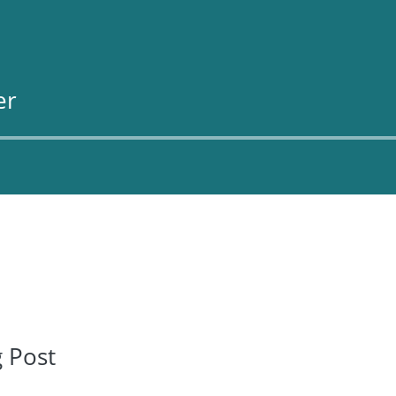
er
 Post