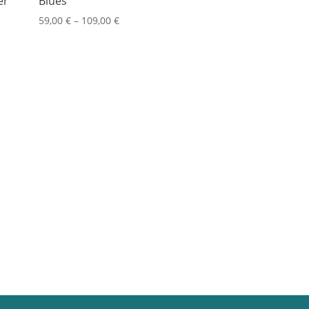
er
Blues
59,00
€
–
109,00
€