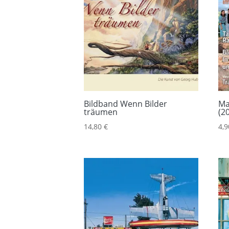
Bildband Wenn Bilder
Ma
träumen
(2
14,80
€
4,