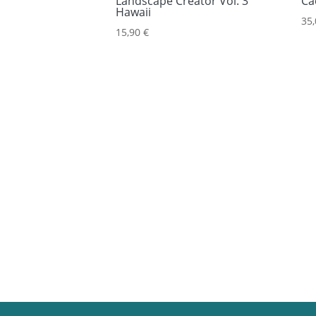
Landscape Creator Vol. 3
Ca
Hawaii
35
15,90
€