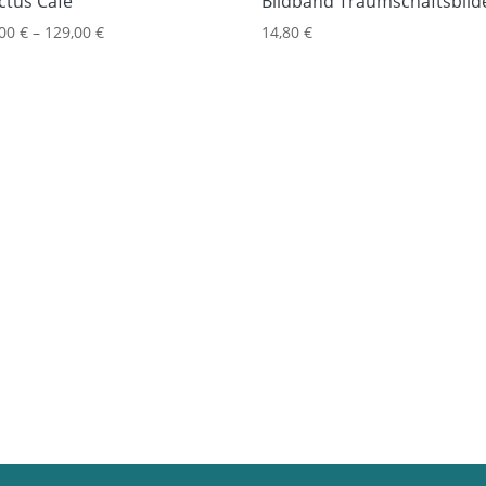
ctus Cafe
Bildband Traumschaftsbild
,00
€
–
129,00
€
14,80
€