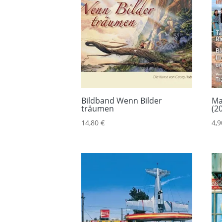
Bildband Wenn Bilder
Ma
träumen
(2
14,80
€
4,