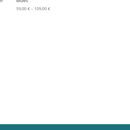
er
Blues
59,00
€
–
109,00
€