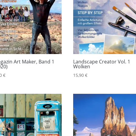
gazin Art Maker, Band 1
Landscape Creator Vol. 1
020)
Wolken
90
€
15,90
€