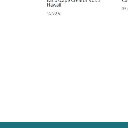
Landscape Creator Vol. 3
Ca
Hawaii
35
15,90
€