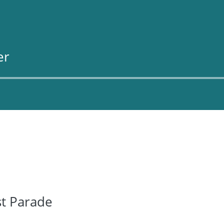
er
st Parade