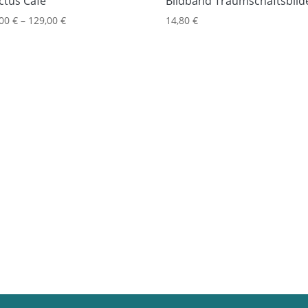
ctus Cafe
Bildband Traumschaftsbild
,00
€
–
129,00
€
14,80
€