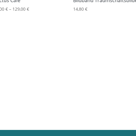
ctus Cafe
Bildband Traumschaftsbild
,00
€
–
129,00
€
14,80
€