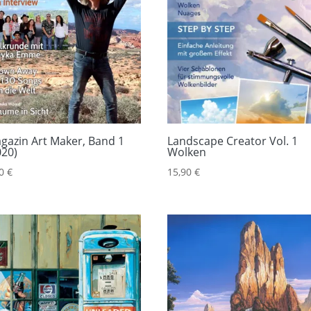
gazin Art Maker, Band 1
Landscape Creator Vol. 1
020)
Wolken
90
€
15,90
€