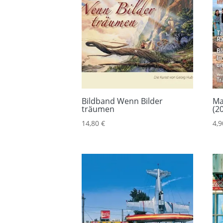
Bildband Wenn Bilder
Ma
träumen
(2
14,80
€
4,