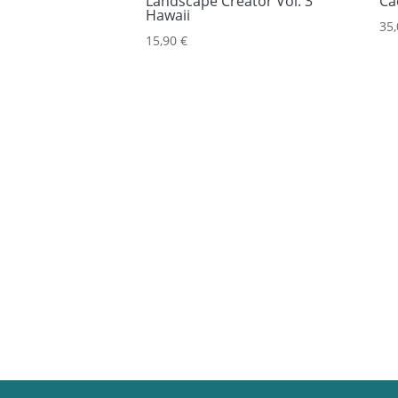
Landscape Creator Vol. 3
Ca
Hawaii
35
15,90
€