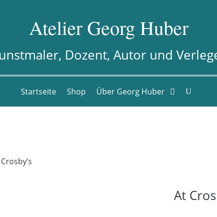
Atelier Georg Huber
unstmaler, Dozent, Autor und Verleg
Startseite
Shop
Über Georg Huber
 Crosby’s
At Cros