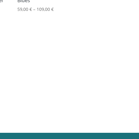
er
Blues
59,00
€
–
109,00
€